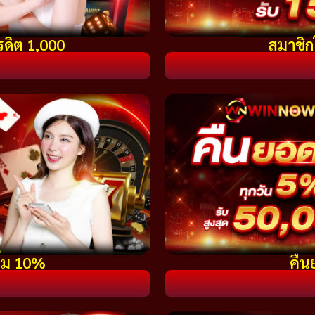
ครดิต 1,000
สมาชิก
ิ่ม 10%
คืน