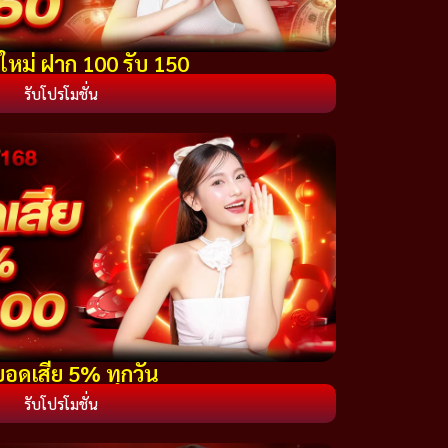
ใหม่ ฝาก 100 รับ 150
รับโปรโมชั่น
ยอดเสีย 5% ทุกวัน
รับโปรโมชั่น