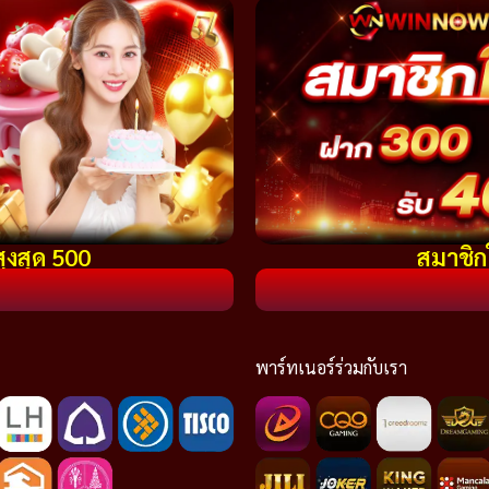
สูงสุด 500
สมาชิก
พาร์ทเนอร์ร่วมกับเรา